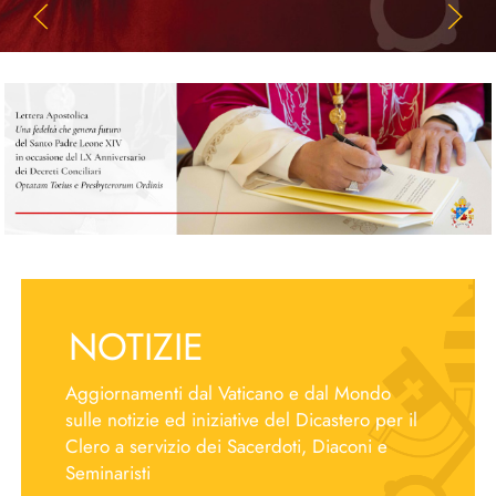
NOTIZIE
Aggiornamenti dal Vaticano e dal Mondo
sulle notizie ed iniziative del Dicastero per il
Clero a servizio dei Sacerdoti, Diaconi e
Seminaristi