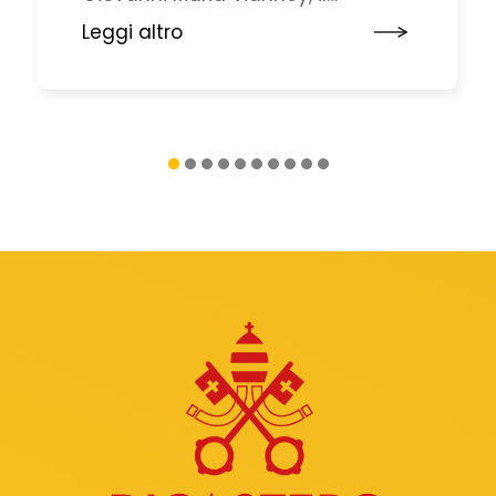
Dicastero per il Clero rende grazie
Leggi altro
al Signore per il dono di tutti i
sacerdoti, chiamati ogni giorno a
essere segno vivo della
misericordia ...
1
2
3
4
5
6
7
8
9
10