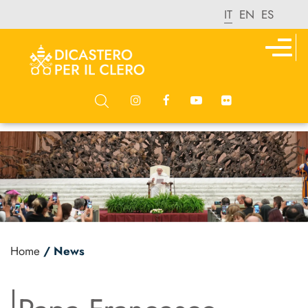
IT
EN
ES
Home
/ News