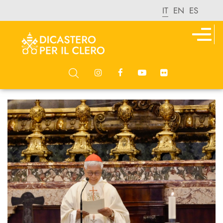
IT
EN
ES