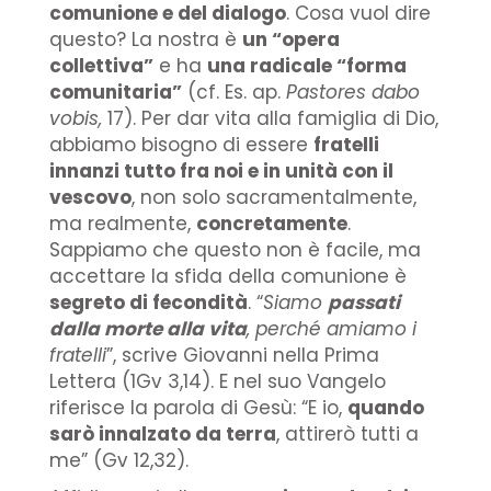
comunione e del dialogo
. Cosa vuol dire
questo? La nostra è
un “opera
collettiva”
e ha
una radicale “forma
comunitaria”
(cf. Es. ap.
Pastores dabo
vobis,
17). Per dar vita alla famiglia di Dio,
abbiamo bisogno di essere
fratelli
innanzi tutto fra noi e in unità con il
vescovo
, non solo sacramentalmente,
ma realmente,
concretamente
.
Sappiamo che questo non è facile, ma
accettare la sfida della comunione è
segreto di fecondità
. “
Siamo
passati
dalla morte alla vita
, perché amiamo i
fratelli
”, scrive Giovanni nella Prima
Lettera (1Gv
3,14). E nel suo Vangelo
riferisce la parola di Gesù: “E io,
quando
sarò innalzato da terra
, attirerò tutti a
me” (Gv
12,32).