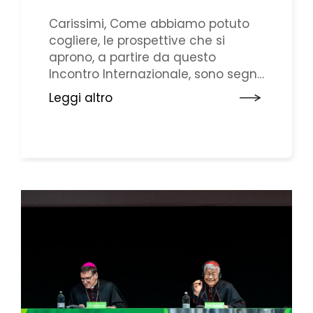
Carissimi, Come abbiamo potuto
cogliere, le prospettive che si
aprono, a partire da questo
Incontro Internazionale, sono segni
di speranza, ma anche impegni e
Leggi altro
piste di lavoro, che coinvolgono sia
il Dicastero per il Clero, qui a Roma,
sia le Chiese locali, per una
sinergia che desideriamo costruire
insieme. Ecco alcuni punti: 1.Primo:
dovremmo ...