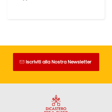
carità, nell’annuncio e nella liturgia,
mostrando in ogni contesto
sociale ed ecclesiale in cui sono
presenti la relazione tra Vangelo
annunciato e vita vissuta
nell’amore, e ...
Iscriviti alla Nostra Newsletter