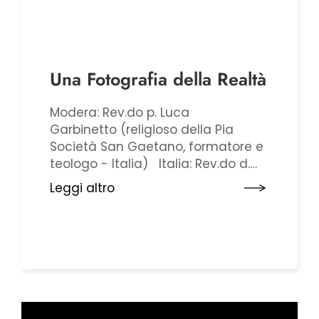
Una Fotografia della Realtà
Modera: Rev.do p. Luca
Garbinetto (religioso della Pia
Società San Gaetano, formatore e
teologo - Italia) Italia: Rev.do d.
Claudio Baima Rughet (delegato
Leggi altro
episcopale per il diaconato e
incaricato della formazione dei
diaconi delle Diocesi di Torino e
Susa - Italia) Francia e Paesi
francofoni: Rev.do d. Luc ...