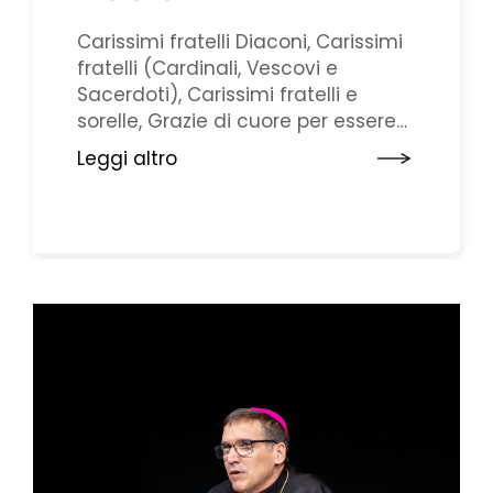
Carissimi fratelli Diaconi, Carissimi
fratelli (Cardinali, Vescovi e
Sacerdoti), Carissimi fratelli e
sorelle, Grazie di cuore per essere
venuti qui, a questo nostro
Leggi altro
Incontro sul ministero dei Diaconi
che intende avviare un cammino
comune e dar vita a una rete di
relazioni tesa a ravvivare il nostro
servizio alla e nella Chiesa.
Anzitutto, ...