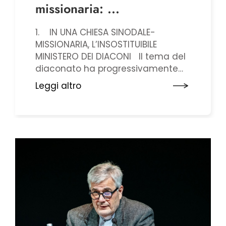
missionaria: ...
1. IN UNA CHIESA SINODALE-
MISSIONARIA, L’INSOSTITUIBILE
MINISTERO DEI DIACONI Il tema del
diaconato ha progressivamente
acquisito spazio nel corso dei
Leggi altro
lavori del Sinodo 2021-24, dai primi
rapidi accenni nella consultazione
delle chiese locali alle diverse
prospettive indicate nelle
assemblee continentali al più
approfondito ...