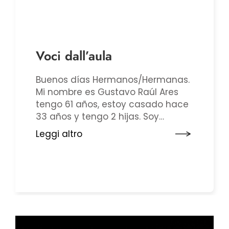
Voci dall’aula
Buenos días Hermanos/Hermanas.
Mi nombre es Gustavo Raúl Ares
tengo 61 años, estoy casado hace
33 años y tengo 2 hijas. Soy
Diácono de Argentina/ Buenos
Leggi altro
Aires/de la Diócesis de Morón,
desde ...... años. Trabajo hace 42
años en la Ciudad de Buenos Aires
desempeñando labores diversas
relacionadas con la temática de
los Espacios Verdes y el ...