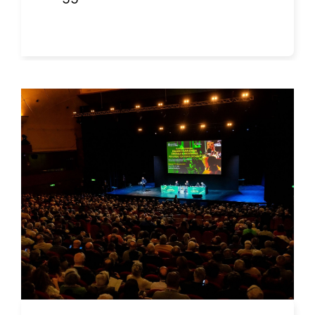
volta che la missione di tutti i
cristiani è e sarà sempre quella di
amare come Cristo ci ha amati
(Gv 15,12). Essa può essere descritta
anche come quella dell’araldo
della ...