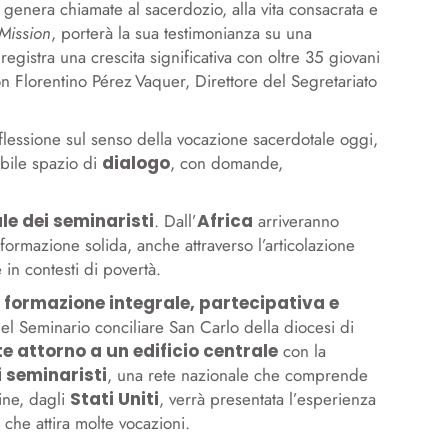
e genera chiamate al sacerdozio, alla vita consacrata e
Mission
, porterà la sua testimonianza su una
 registra una crescita significativa con oltre 35 giovani
on Florentino Pérez Vaquer, Direttore del Segretariato
flessione sul senso della vocazione sacerdotale oggi,
abile spazio di
dialogo
, con domande,
le dei seminaristi
. Dall’
Africa
arriveranno
ormazione solida, anche attraverso l’articolazione
in contesti di povertà.
a
formazione integrale, partecipativa e
l Seminario conciliare San Carlo della diocesi di
e attorno a un edificio centrale
con la
i seminaristi
, una rete nazionale che comprende
fine, dagli
Stati Uniti
, verrà presentata l’esperienza
che attira molte vocazioni.