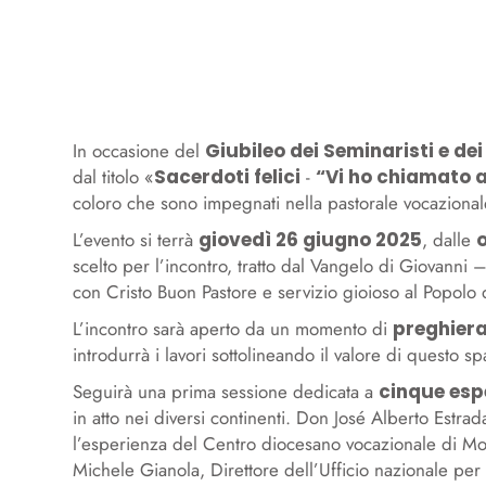
In occasione del
Giubileo dei Seminaristi e de
dal titolo «
Sacerdoti felici
-
“Vi ho chiamato a
coloro che sono impegnati nella pastorale vocazio
L’evento si terrà
giovedì 26 giugno 2025
, dalle
o
scelto per l’incontro, tratto dal Vangelo di Giovanni 
con Cristo Buon Pastore e servizio gioioso al Popolo d
L’incontro sarà aperto da un momento di
preghier
introdurrà i lavori sottolineando il valore di questo sp
Seguirà una prima sessione dedicata a
cinque espe
in atto nei diversi continenti. Don José Alberto Estr
l’esperienza del Centro diocesano vocazionale di M
Michele Gianola, Direttore dell’Ufficio nazionale per 