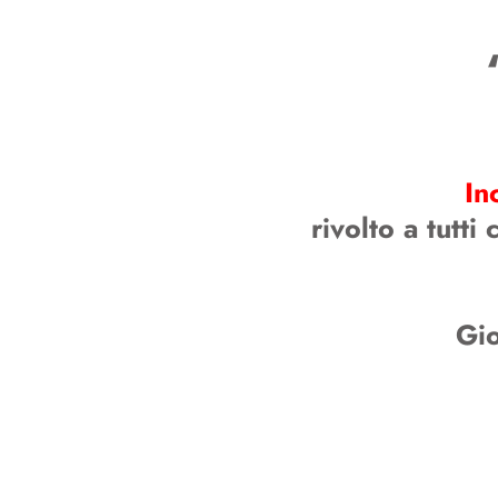
In
rivolto a tutt
Gio