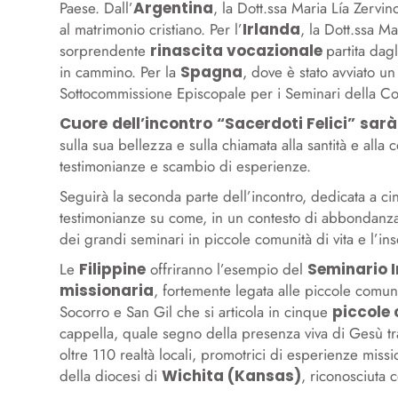
Paese. Dall’
Argentina
, la Dott.ssa Maria Lía Zervi
al matrimonio cristiano. Per l’
Irlanda
, la Dott.ssa M
sorprendente
rinascita vocazionale
partita dag
in cammino. Per la
Spagna
, dove è stato avviato u
Sottocommissione Episcopale per i Seminari della C
Cuore
dell’incontro
“Sacerdoti Felici”
sarà
sulla sua bellezza e sulla chiamata alla santità e all
testimonianze e scambio di esperienze.
Seguirà la seconda parte dell’incontro, dedicata a 
testimonianze su come, in un contesto di abbondanza 
dei grandi seminari in piccole comunità di vita e l’i
Le
Filippine
offriranno l’esempio del
Seminario 
missionaria
, fortemente legata alle piccole comuni
Socorro e San Gil che si articola in cinque
piccole 
cappella, quale segno della presenza viva di Gesù tr
oltre 110 realtà locali, promotrici di esperienze missi
della diocesi di
Wichita (Kansas)
, riconosciuta