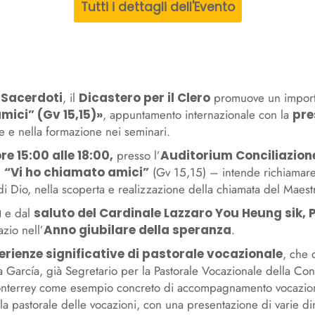
Tutti i dettagli dell'Evento
i Sacerdoti
, il
Dicastero per il Clero
promuove un importa
mici” (Gv 15,15)»
, appuntamento internazionale con la
pre
nale e nella formazione nei seminari.
re 15:00 alle 18:00,
presso l’
Auditorium Conciliazion
–
“Vi ho chiamato amici”
(Gv 15,15) – intende richiamare
i Dio, nella scoperta e realizzazione della chiamata del Maestro
a
e dal
saluto del Cardinale Lazzaro You Heung sik, Pr
azio nell’
Anno giubilare della speranza
.
rienze significative di pastorale vocazionale
, che 
ada García, già Segretario per la Pastorale Vocazionale della C
onterrey come esempio concreto di accompagnamento vocazional
la pastorale delle vocazioni, con una presentazione di varie di