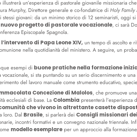
no illustrerà un’esperienza di pastorale giovanile missionaria ch
aura Murphy, Direttore generale e co-fondatrice di
Holy Family 
li stessi giovani: da un minimo storico di 12 seminaristi, oggi si
n
nuovo progetto di pastorale vocazionale
, ci sarà D
onferenza Episcopale Spagnola.
l’intervento di Papa Leone XIV,
un tempo di ascolto e ri
a comunione nella quotidianità del ministero. A seguire, un prob
cinque esempi di
buone pratiche nella formazione inizia
vocazionale, si sta puntando su un serio discernimento e una f
nserimento del lavoro manuale come strumento educativo, specie 
Immacolata Concezione di Malolos
, che promuove un
tà ecclesiali di base. La
Colombia
presenterà l’esperienza de
comunità che vivono in altrettante casette dispost
a loro. Dal
Brasile
, si parlerà dei
Consigli missionari de
onarie, incontri formativi e un convegno nazionale triennale. In
 come
modello esemplare
per un approccio alla formazione 