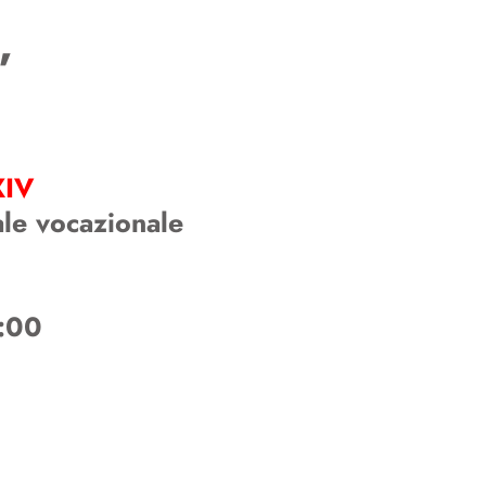
”
XIV
ale vocazionale
8:00