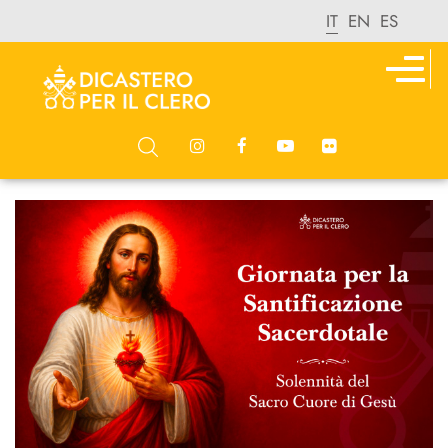
IT
EN
ES