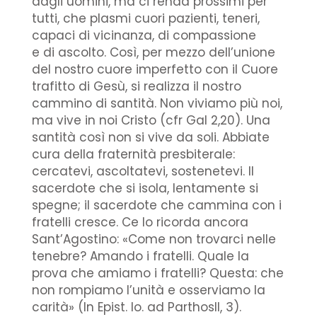
dagli uomini, ma ci renda prossimi per
tutti, che plasmi cuori pazienti, teneri,
capaci di vicinanza, di compassione
e di ascolto. Così, per mezzo dell’unione
del nostro cuore imperfetto con il Cuore
trafitto di Gesù, si realizza il nostro
cammino di santità. Non viviamo più noi,
ma vive in noi Cristo (cfr Gal 2,20). Una
santità così non si vive da soli. Abbiate
cura della fraternità presbiterale:
cercatevi, ascoltatevi, sostenetevi. Il
sacerdote che si isola, lentamente si
spegne; il sacerdote che cammina con i
fratelli cresce. Ce lo ricorda ancora
Sant’Agostino: «Come non trovarci nelle
tenebre? Amando i fratelli. Quale la
prova che amiamo i fratelli? Questa: che
non rompiamo l’unità e osserviamo la
carità» (In Epist. Io. ad ParthosII, 3).