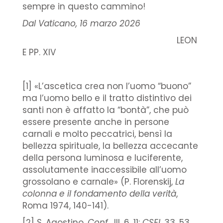
sempre in questo cammino!
Dal Vaticano, 16 marzo 2026
LEON
E PP. XIV
[1] «L’ascetica crea non l’uomo “buono”
ma l’uomo bello e il tratto distintivo dei
santi non è affatto la “bontà”, che può
essere presente anche in persone
carnali e molto peccatrici, bensì la
bellezza spirituale, la bellezza accecante
della persona luminosa e luciferente,
assolutamente inaccessibile all’uomo
grossolano e carnale» (P. Florenskij,
La
colonna e il fondamento della verità
,
Roma 1974, 140-141).
[2] S. Agostino,
Conf.
, III, 6, 11:
CSEL
33, 53.