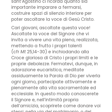
sant’Agostino ci ricorda quanto sia
importante imparare a fermarsi,
costruire spazi di silenzio interiore per
poter ascoltare la voce di Gesù Cristo.
Cari giovani, ascoltate questa voce!
Ascoltate la voce del Signore che vi
invita a vivere una vita piena, realizzata,
mettendo a frutto i propri talenti
(cfr
Mt
25,14-30) e inchiodando alla
Croce gloriosa di Cristo i propri limiti e le
proprie debolezze. Fermatevi, dunque, in
adorazione eucaristica, meditate
assiduamente la Parola di Dio per viverla
ogni giorno, partecipate attivamente e
pienamente alla vita sacramentale ed
ecclesiale. In questo modo conoscerete
il Signore e, nell’intimità propria
dell’amicizia, scoprirete come donare voi
stessi, nella via del matrimonio, o del