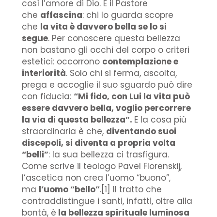
così l’amore di Dio. È il Pastore
che
affascina
: chi lo guarda scopre
che
la vita è davvero bella se lo si
segue
. Per conoscere questa bellezza
non bastano gli occhi del corpo o criteri
estetici: occorrono
contemplazione e
interiorità
. Solo chi si ferma, ascolta,
prega e accoglie il suo sguardo può dire
con fiducia:
“Mi fido, con Lui la vita può
essere davvero bella, voglio percorrere
la via di questa bellezza”.
E la cosa più
straordinaria è che,
diventando suoi
discepoli, si diventa a propria volta
“belli”
: la sua bellezza ci trasfigura.
Come scrive il teologo Pavel Florenskij,
l’ascetica non crea l’uomo “buono”,
ma
l’uomo “bello”
.[1] Il tratto che
contraddistingue i santi, infatti, oltre alla
bontà, è
la bellezza spirituale luminosa