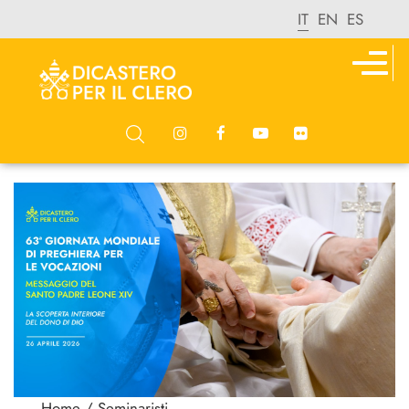
IT
EN
ES
Home
/ Seminaristi