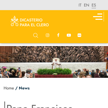
IT
EN
ES
Home
/ News