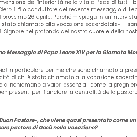
ensione dell’interiorità nella vita di fede di tutti i 
Clero, il filo conduttore del recente messaggio di Le
il prossimo 26 aprile. Perché — spiega in un’intervist
hi è stato chiamato alla vocazione sacerdotale» — sa
 Signore nel profondo del nostro cuore e della nost
o Messaggio di Papa Leone XIV per la Giornata Mond
ia! In particolare per me che sono chiamato a presie
elicità di chi è stato chiamato alla vocazione sacer
i richiamano a valori essenziali come la preghiera e
 presenti per rilanciare la centralità della pastoral
l «Buon Pastore», che viene quasi presentato come un’
sere pastore di Gesù nella vocazione?