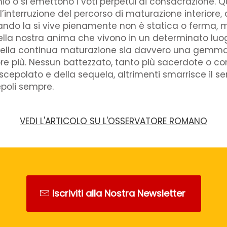
io o si emettono i voti perpetui di consacrazione.
interruzione del percorso di maturazione interiore, q
 quando la si vive pienamente non è statica o ferma,
 nella nostra anima che vivono in un determinato lu
della continua maturazione sia davvero una gemma 
 più. Nessun battezzato, tanto più sacerdote o con
scepolato e della sequela, altrimenti smarrisce il s
epoli sempre.
VEDI L'ARTICOLO SU L'OSSERVATORE ROMANO
Iscriviti alla Nostra Newsletter