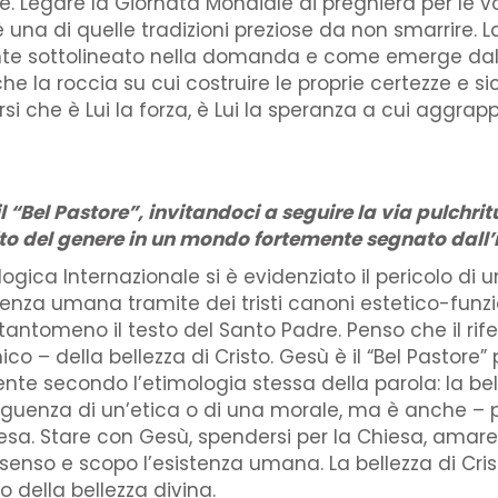
 Legare la Giornata Mondiale di preghiera per le v
una di quelle tradizioni preziose da non smarrire. La 
te sottolineato nella domanda e come emerge dal t
che la roccia su cui costruire le proprie certezze e 
darsi che è Lui la forza, è Lui la speranza a cui aggrapp
“Bel Pastore”, invitandoci a seguire la via pulchritu
vito del genere in un mondo fortemente segnato dall’i
gica Internazionale si è evidenziato il pericolo di
enza umana tramite dei tristi canoni estetico-funzi
, tantomeno il testo del Santo Padre. Penso che il rif
co – della bellezza di Cristo. Gesù è il “Bel Pastore”
e secondo l’etimologia stessa della parola: la belle
nseguenza di un’etica o di una morale, ma è anche –
. Stare con Gesù, spendersi per la Chiesa, amare i 
 senso e scopo l’esistenza umana. La bellezza di Cri
 della bellezza divina.