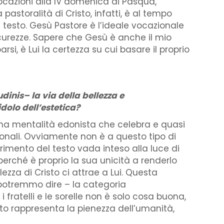
ocazioni alla IV domenica di Pasqua,
pastoralità di Cristo, infatti, è al tempo
esto. Gesù Pastore è l’ideale vocazionale
sicurezze. Sapere che Gesù è anche il mio
arsi, è Lui la certezza su cui basare il proprio
dinis– la via della bellezza e
dolo dell’estetica?
 una mentalità edonista che celebra e quasi
onali. Ovviamente non è a questo tipo di
erimento del testo vada inteso alla luce di
 perché è proprio la sua unicità a renderlo
zza di Cristo ci attrae a Lui. Questa
 potremmo dire – la categoria
fratelli e le sorelle non è solo cosa buona,
sto rappresenta la pienezza dell’umanità,