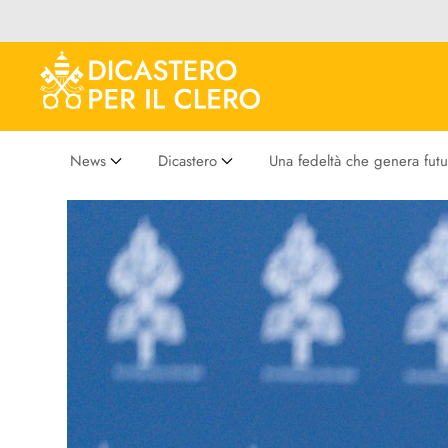
News
Dicastero
Una fedeltà che genera futu