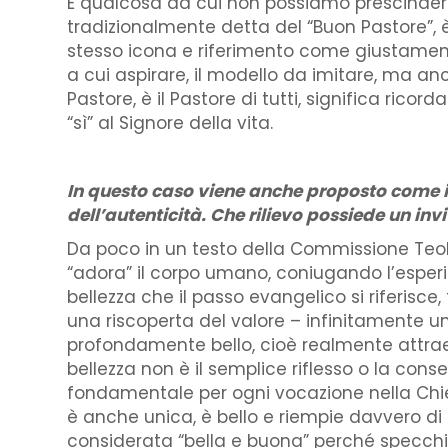
È qualcosa da cui non possiamo prescindere.
tradizionalmente detta del “Buon Pastore”, è 
stesso icona e riferimento come giustamen
a cui aspirare, il modello da imitare, ma an
Pastore, è il Pastore di tutti, significa ricor
“sì” al Signore della vita.
In questo caso viene anche proposto come il 
dell’autenticità. Che rilievo possiede un in
Da poco in un testo della Commissione Teolo
“adora” il corpo umano, coniugando l’esperi
bellezza che il passo evangelico si riferisce
una riscoperta del valore – infinitamente uni
profondamente bello, cioè realmente attraent
bellezza non è il semplice riflesso o la co
fondamentale per ogni vocazione nella Chiesa
è anche unica, è bello e riempie davvero di
considerata “bella e buona” perché specchio