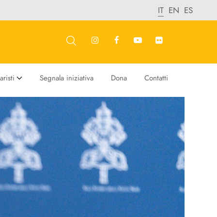
IT
EN
ES
risti
Segnala iniziativa
Dona
Contatti