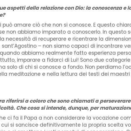
ue aspetti della relazione con Dio: la conoscenza e 
le?
 si può amare ciò che non si conosce. E questo chi
 se non abbiamo imparato a conoscerlo. In questo s
 necessità di recuperare e ricentrare la dimensione de
a sant’Agostino – non siamo capaci di incontrare ve
ti, quando abbiamo realmente fatto esperienza perso
attutto, imparare a fidarci di Lui! Sono due catego
 ama solo di chi si conosce a fondo. Non perdiamo l
ella meditazione e nella lettura dei testi dei maestri 
a riferirsi a coloro che sono chiamati a perseverare
ficoltà. Che cosa si intende, dunque, per maturazion
 che ci fa il Papa a non considerare la vocazione 
cui si sancisce definitivamente la propria scelta v