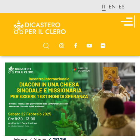
IT
EN
ES
Home
/ News
/ 2025