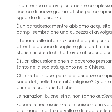
In un tempo meravigliosamente complesso e s
ricerca di nuove grammatiche per comprend
sguardo di speranza.
È un paradosso: mentre abbiamo acquisito 
campi, sembra che una cupezza ci avvolga,
Il tenore delle informazioni che ogni giorn
attenti e capaci di cogliere gli aspetti criti
storie riuscite di chi ha trovato il proprio pos
È fuori discussione che sia doveroso prest
tanto nella società, quanto nella Chiesa.
Chi mette in luce, però, le esperienze compiut
sacerdoti, nelle fraternità religiose? Quant
pur nelle ordinarie fatiche.
Le narrazioni buone, si sa, non fanno
audien
Eppure le neuroscienze attribuiscono un valor
plasmare il nostro cervello e di regolare le 