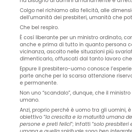
ha bisogno di uomini umanamente e affetti
Colgo nel richiamo alla felicità, alle dimen
dell’umanità dei presbiteri, umanità che pot
Che bel respiro.
È così liberante per un ministro ordinato, c
anche e prima di tutto in quanto persona con 
vicinanza, ascolto nelle situazioni più svari
dimenticarlo, offuscati dal tanto lavoro che
Eppure il presbitero-uomo conosce l’esperienz
parte anche per la scarsa attenzione riservat
e permanente.
Non uno “scandalo”, dunque, che il ministro
umano.
Anzi, proprio perché è uomo tra gli uomini,
obiettivo “
la crescita e la maturità umana dei
persone e preti felici
”; infatti “
solo presbiteri
umana e quella spirituale sono ben integrate