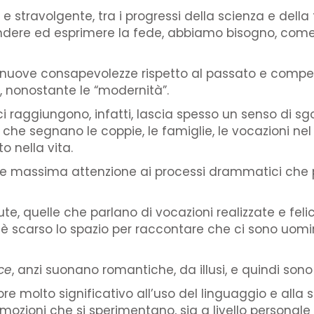
travolgente, tra i progressi della scienza e della t
ere ed esprimere la fede, abbiamo bisogno, come 
nuove consapevolezze rispetto al passato e compet
 nonostante le “modernità”.
o ci raggiungono, infatti, lascia spesso un senso d
ci che segnano le coppie, le famiglie, le vocazioni ne
to nella vita.
are massima attenzione ai processi drammatici che p
e, quelle che parlano di vocazioni realizzate e felici
o è scarso lo spazio per raccontare che ci sono uomi
ce
, anzi suonano romantiche, da illusi, e quindi so
e molto significativo all’uso del linguaggio e alla 
emozioni che si sperimentano, sia a livello personale 