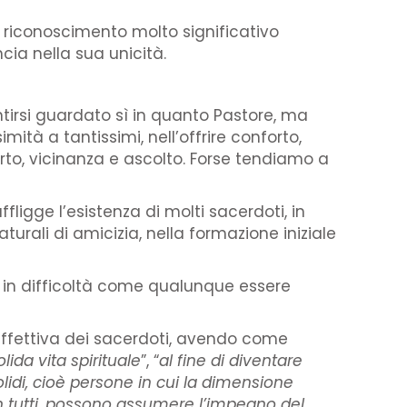
n riconoscimento molto significativo
cia nella sua unicità.
ntirsi guardato sì in quanto Pastore, ma
mità a tantissimi, nell’offrire conforto,
orto, vicinanza e ascolto. Forse tendiamo a
fligge l’esistenza di molti sacerdoti, in
urali di amicizia, nella formazione iniziale
i in difficoltà come qualunque essere
oaffettiva dei sacerdoti, avendo come
ida vita spirituale
”, “
al fine di diventare
idi, cioè persone in cui la dimensione
n tutti, possono assumere l’impegno del