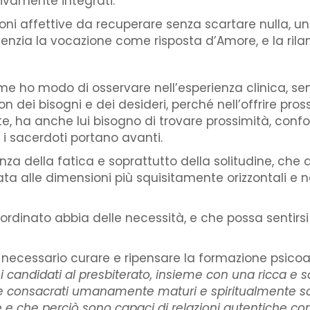
vamente integrati.
sioni affettive da recuperare senza scartare nulla, u
enzia la vocazione come risposta d’Amore, e la rilan
ome ho modo di osservare nell’esperienza clinica, se
dei bisogni e dei desideri, perché nell’offrire prossi
ate, ha anche lui bisogno di trovare prossimità, conf
 i sacerdoti portano avanti.
a della fatica e soprattutto della solitudine, che af
a alle dimensioni più squisitamente orizzontali e nat
 ordinato abbia delle necessità, e che possa sentirs
 è necessario curare e ripensare la formazione psic
 candidati al presbiterato, insieme con una ricca e sol
 e consacrati umanamente maturi e spiritualmente sol
 e che perciò sono capaci di relazioni autentiche co