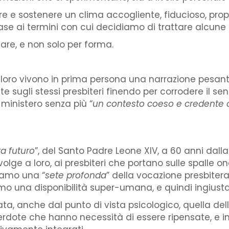
 e sostenere un clima accogliente, fiducioso, propos
base ai termini con cui decidiamo di trattare alcune 
lare, e non solo per forma.
 loro vivono in prima persona una narrazione pesante
 sugli stessi presbiteri finendo per corrodere il sen
 ministero senza più “
un contesto coeso e credente c
a futuro
”, del Santo Padre Leone XIV, a 60 anni dalla
 rivolge a loro, ai presbiteri che portano sulle spalle
biamo una “
sete profonda
” della vocazione presbiteral
amo una disponibilità super-umana, e quindi ingiusta
ta, anche dal punto di vista psicologico, quella del
cerdote che hanno necessità di essere ripensate, e i