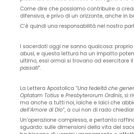
Come dire che possiamo contribuire a creare
difensiva, e privo di un orizzonte, anche in 
C’è quindi una responsabilità nel nostro par
I sacerdoti oggi ne sanno qualcosa: proprio
abusi, e questa lettura ha un impatto potente
ultimo, essi ormai si trovano ad esercitare il
passati
”.
La Lettera Apostolica “
Una fedeltà che gener
Optatam Totius
e
Presbyterorum Ordinis
, si
ma anche a tutti noi, laiche e laici che ab
dell’Amore di Dio
”, a cui non di rado chiedi
Un’operazione complessa, e pertanto raffina
sguardo: sulle dimensioni della vita del sa