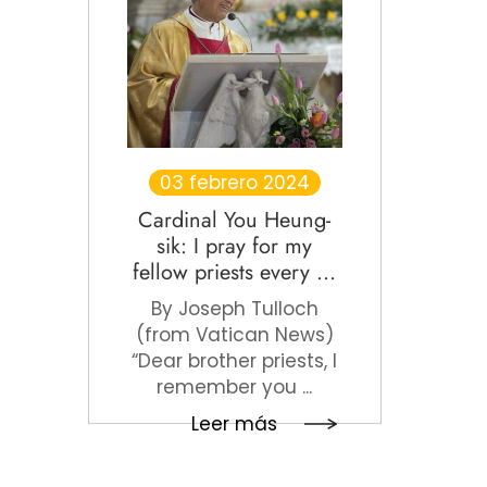
03 febrero 2024
Cardinal You Heung-
sik: I pray for my
fellow priests every ...
By Joseph Tulloch
(from Vatican News)
“Dear brother priests, I
remember you ...
Leer más