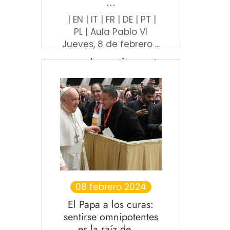
...
| EN | IT | FR | DE | PT |
PL | Aula Pablo VI
Jueves, 8 de febrero ...
Leer más
08 febrero 2024
El Papa a los curas:
sentirse omnipotentes
es la raíz de ...