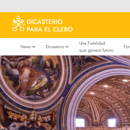
Una Fidelidad
News
Dicasterio
Fo
que genera futuro