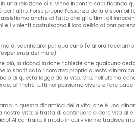
, in una relazione ci si viene incontro sacrificando 
per l’altro. Forse proprio l’assenza della disponibilità
assistiamo anche al fatto che gli ultimi, gli innoc
ini e i violenti costruiscono il loro delirio di onnipoten
diamo di sacrificarci per qualcuno (e allora faccia
’esperienza del male).
e più, la riconciliazione richiede che qualcuno ce
’agnello sacrificato ricordava proprio questa dinami
bolo di questa legge della vita. Ora, nell’ultima cena
erde, affinché tutti noi possiamo vivere e fare pace 
riamo in questa dinamica della vita, che è una din
a nostra vita: si tratta di continuare a dare vita all
cio! Al contrario, il modo in cui viviamo tradisce m