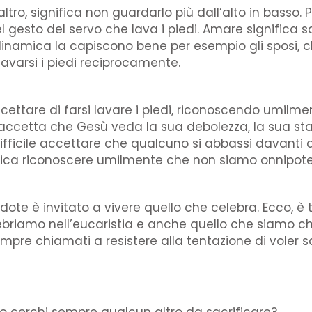
altro, significa non guardarlo più dall’alto in basso.
el gesto del servo che lava i piedi. Amare significa s
a dinamica la capiscono bene per esempio gli sposi, 
lavarsi i piedi reciprocamente.
cettare di farsi lavare i piedi, riconoscendo umilment
accetta che Gesù veda la sua debolezza, la sua stanc
i è difficile accettare che qualcuno si abbassi davan
gnifica riconoscere umilmente che non siamo onnipote
rdote è invitato a vivere quello che celebra. Ecco, è 
lebriamo nell’eucaristia e anche quello che siamo ch
pre chiamati a resistere alla tentazione di voler sa
i o cerchi sempre qualcun altro da sacrificare?