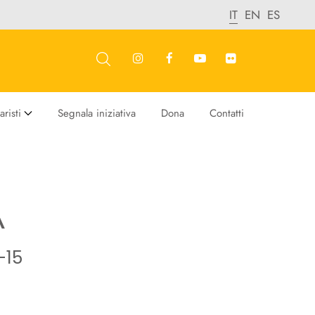
IT
EN
ES
risti
Segnala iniziativa
Dona
Contatti
A
-15