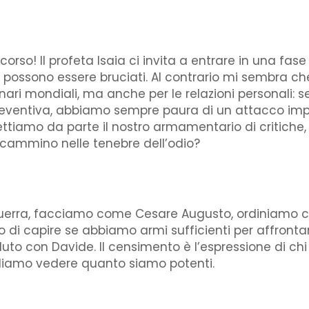
orso! Il profeta Isaia ci invita a entrare in una fase 
ue possono essere bruciati. Al contrario mi sembra c
scenari mondiali, ma anche per le relazioni personal
preventiva, abbiamo sempre paura di un attacco imp
iamo da parte il nostro armamentario di critiche, di 
o cammino nelle tenebre dell’odio?
guerra, facciamo come Cesare Augusto, ordiniamo c
o di capire se abbiamo armi sufficienti per affronta
to con Davide. Il censimento è l’espressione di chi c
Vogliamo vedere quanto siamo potenti.