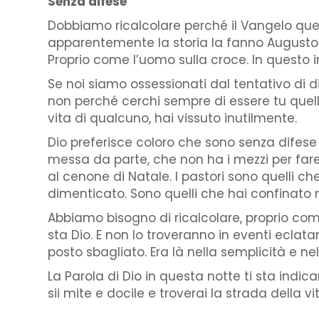
Senza difese
Dobbiamo ricalcolare perché il Vangelo quest
apparentemente la storia la fanno Augusto e 
Proprio come l’uomo sulla croce. In questo in
Se noi siamo ossessionati dal tentativo di di
non perché cerchi sempre di essere tu quell
vita di qualcuno, hai vissuto inutilmente.
Dio preferisce coloro che sono senza difese
messa da parte, che non ha i mezzi per far
al cenone di Natale. I pastori sono quelli ch
dimenticato. Sono quelli che hai confinato n
Abbiamo bisogno di ricalcolare, proprio come
sta Dio. E non lo troveranno in eventi eclat
posto sbagliato. Era là nella semplicità e nel
La Parola di Dio in questa notte ti sta indi
sii mite e docile e troverai la strada della vi