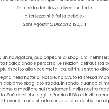
Perché la debolezza divenisse forte
la fortezza si è fatta debole.».
Sant’Agostino,
Discorso
190,3.4
n navigatore, può capitare di sbagliarci nell’interp
a ricalcolando il percorso. Le reazioni dell’autista 
iù rispetto alla voce metallica, altri si sentono dis
nsegna nella notte di Natale, ho avuto la stessa im
n abbiamo sbagliato strada. In fondo, quando ci me
rmiamo a meditare sui fondamenti della nostra fede,
o. Può darsi che oggi la Parola di Dio ci inviti a r
di trovarci in una strada senza uscita, dobbiamo al pi