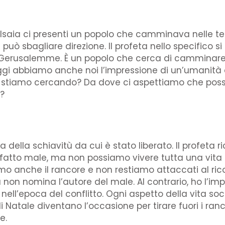
feta Isaia ci presenti un popolo che camminava nell
 sbagliare direzione. Il profeta nello specifico si ri
o Gerusalemme. È un popolo che cerca di camminare 
ggi abbiamo anche noi l’impressione di un’umanità
 stiamo cercando? Da dove ci aspettiamo che possa
?
la schiavitù da cui è stato liberato. Il profeta rico
a fatto male, ma non possiamo vivere tutta una vita 
 anche il rancore e non restiamo attaccati al ricor
 non nomina l’autore del male. Al contrario, ho l’im
ell’epoca del conflitto. Ogni aspetto della vita soc
 di Natale diventano l’occasione per tirare fuori i ran
e.