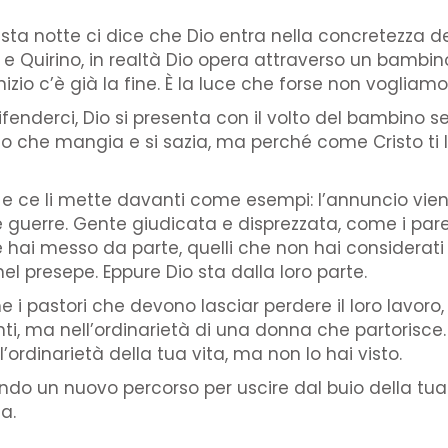
a notte ci dice che Dio entra nella concretezza del
Quirino, in realtà Dio opera attraverso un bambino:
izio c’è già la fine. È la luce che forse non vogliam
fenderci, Dio si presenta con il volto del bambino se
o che mangia e si sazia, ma perché come Cristo ti l
 e ce li mette davanti come esempi: l’annuncio viene
e guerre. Gente giudicata e disprezzata, come i pa
e hai messo da parte, quelli che non hai considerati
el presepe. Eppure Dio sta dalla loro parte.
 i pastori che devono lasciar perdere il loro lavoro
anti, ma nell’ordinarietà di una donna che partorisc
l’ordinarietà della tua vita, ma non lo hai visto.
cando un nuovo percorso per uscire dal buio della tu
ta.