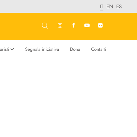
IT
EN
ES
risti
Segnala iniziativa
Dona
Contatti