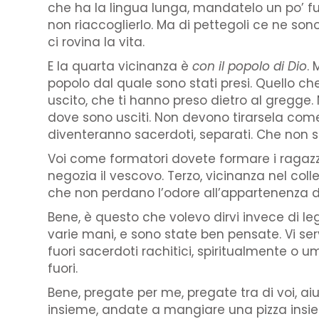
che ha la lingua lunga, mandatelo un po’ fuo
non riaccoglierlo. Ma di pettegoli ce ne so
ci rovina la vita.
E la quarta vicinanza è
con il popolo di Dio
.
popolo dal quale sono stati presi. Quello c
uscito, che ti hanno preso dietro al gregge.
dove sono usciti. Non devono tirarsela come 
diventeranno sacerdoti, separati. Che non si 
Voi come formatori dovete formare i ragazzi 
negozia il vescovo. Terzo, vicinanza nel colle
che non perdano l’odore all’appartenenza 
Bene, è questo che volevo dirvi invece di l
varie mani, e sono state ben pensate. Vi se
fuori sacerdoti rachitici, spiritualmente o
fuori.
Bene, pregate per me, pregate tra di voi, aiu
insieme, andate a mangiare una pizza insieme