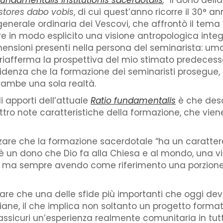
fundamentalis institutionis sacerdotalis
,
“Il dono dell
stores dabo vobis
, di cui quest’anno ricorre il 30° a
 generale ordinaria dei Vescovi, che affrontò il tema
re in modo esplicito una visione antropologica integ
ensioni presenti nella persona del seminarista: umana
riafferma la prospettiva del mio stimato predecesso
denza che la formazione dei seminaristi prosegue, 
rambe una sola realtà.
i apporti dell’attuale
Ratio fundamentalis
è che desc
attro note caratteristiche della formazione, che vie
tizzare che la formazione sacerdotale “ha un caratt
, è un dono che Dio fa alla Chiesa e al mondo, una via 
a, ma sempre avendo come riferimento una porzione 
tare che una delle sfide più importanti che oggi de
tiane, il che implica non soltanto un progetto for
assicuri un’esperienza realmente comunitaria in tut