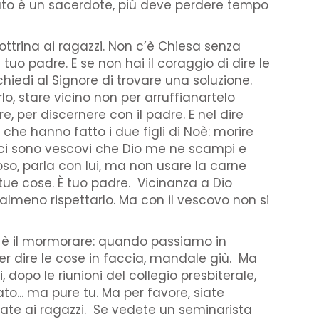
upato è un sacerdote, più deve perdere tempo
ottrina ai ragazzi. Non c’è Chiesa senza
 tuo padre. E se non hai il coraggio di dire le
chiedi al Signore di trovare una soluzione.
lo, stare vicino non per arruffianartelo
re, per discernere con il padre. E nel dire
che hanno fatto i due figli di Noè: morire
te ci sono vescovi che Dio me ne scampi e
ggioso, parla con lui, ma non usare la carne
 tue cose. È tuo padre. Vicinanza a Dio
 almeno rispettarlo. Ma con il vescovo non si
le, è il mormorare: quando passiamo in
per dire le cose in faccia, mandale giù. Ma
 dopo le riunioni del collegio presbiterale,
iato... ma pure tu. Ma per favore, siate
niate ai ragazzi. Se vedete un seminarista