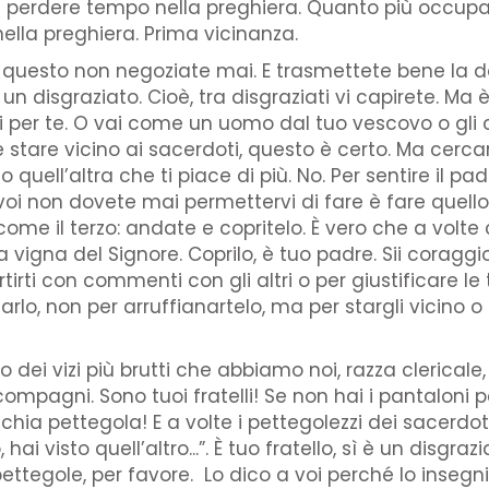
nore e perdere tempo nella preghiera. Quanto più occ
nella preghiera. Prima vicinanza.
n questo non negoziate mai. E trasmettete bene la d
n disgraziato. Cioè, tra disgraziati vi capirete. Ma è
ieni per te. O vai come un uomo dal tuo vescovo o gli 
e stare vicino ai sacerdoti, questo è certo. Ma cercar
quell’altra che ti piace di più. No. Per sentire il pad
voi non dovete mai permettervi di fare è fare quello 
e come il terzo: andate e copritelo. È vero che a vol
o nella vigna del Signore. Coprilo, è tuo padre. Sii cora
tirti con commenti con gli altri o per giustificare le
rlo, non per arruffianartelo, ma per stargli vicino o
o dei vizi più brutti che abbiamo noi, razza clerica
ompagni. Sono tuoi fratelli! Se non hai i pantaloni 
ia pettegola! E a volte i pettegolezzi dei sacerdoti,
ai visto quell’altro...”. È tuo fratello, sì è un disgraz
 pettegole, per favore. Lo dico a voi perché lo inseg