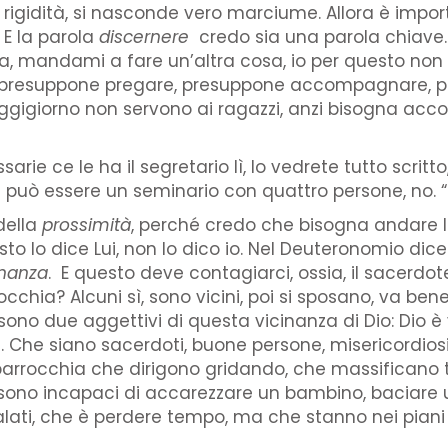
esta rigidità, si nasconde vero marciume. Allora è imp
E la parola
discernere
credo sia una parola chiave.
a, mandami a fare un’altra cosa, io per questo non 
, presuppone pregare, presuppone accompagnare, pr
oggigiorno non servono ai ragazzi, anzi bisogna acco
rie ce le ha il segretario lì, lo vedrete tutto scritto
può essere un seminario con quattro persone, no. “No
della
prossimità
, perché credo che bisogna andare lì a
uesto lo dice Lui, non lo dico io. Nel Deuteronomio dic
inanza
. E questo deve contagiarci, ossia, il sacerdot
rocchia? Alcuni sì, sono vicini, poi si sposano, va be
i sono due aggettivi di questa vicinanza di Dio: Dio è
i. Che siano sacerdoti, buone persone, misericordi
parrocchia che dirigono gridando, che massificano 
 sono incapaci di accarezzare un bambino, baciare
ti, che è perdere tempo, ma che stanno nei piani par