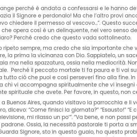
ange perché è andata a confessarsi e le hanno detto
razia il Signore e perdonalo! Ma che l’altro provi anco
evo chiedere il permesso al vescovo...”. Questo succ
o che opera così è un delinquente, nel vero senso de
hiaro? Perché credo che questo vada sottolineato.
o ripeto sempre, ma credo che sia importante che v
, la prima la vicinanza con Dio. Sappiatelo, un sac
aia ma nella spazzatura, ossia nella mediocrità. No
. Perché il peccato mortale ti fa paura e ti vai su
a tutto ciò che puoi e così perseveri fino alla fine.
 a chi vi accompagna spiritualmente che vi insegni
spirituale che avete. Per favore, in questo, non c
a Buenos Aires, quando visitavo la parrocchia e li ve
o, dicevo: “Come finisci la giornata?” “Esausto!” “E
elevisione, mi rilasso un po’”. “Va bene, e non passi 
padrone. Ossia, la necessità pastorale ti porta a s
“Guarda Signore, sto in questo guaio, ho questo prob