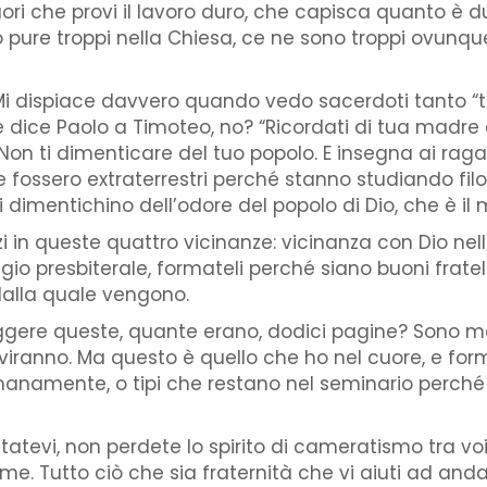
ri che provi il lavoro duro, che capisca quanto è dur
no pure troppi nella Chiesa, ce ne sono troppi ovunq
 Mi dispiace davvero quando vedo sacerdoti tanto “tir
he dice Paolo a Timoteo, no? “Ricordati di tua madre
 Non ti dimenticare del tuo popolo. E insegna ai raga
fossero extraterrestri perché stanno studiando filos
dimentichino dell’odore del popolo di Dio, che è il m
in queste quattro vicinanze: vicinanza con Dio nella
gio presbiterale, formateli perché siano buoni fratelli
dalla quale vengono.
eggere queste, quante erano, dodici pagine? Sono mo
rviranno. Ma questo è quello che ho nel cuore, e for
 umanamente, o tipi che restano nel seminario perché
tatevi, non perdete lo spirito di cameratismo tra voi.
. Tutto ciò che sia fraternità che vi aiuti ad andar