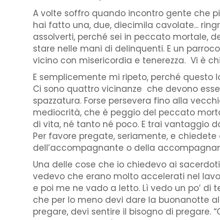
A volte soffro quando incontro gente che pi
hai fatto una, due, diecimila cavolate... ring
assolverti, perché sei in peccato mortale, d
stare nelle mani di delinquenti. E un parroc
vicino con misericordia e tenerezza. Vi è c
E semplicemente mi ripeto, perché questo l
Ci sono quattro vicinanze che devono essere
spazzatura. Forse persevera fino alla vecchi
mediocrità, che è peggio del peccato mortale
di vita, né tanto né poco. E trai vantaggio d
Per favore pregate, seriamente, e chiedete
dell’accompagnante o della accompagnante 
Una delle cose che io chiedevo ai sacerdoti 
vedevo che erano molto accelerati nel lavor
e poi me ne vado a letto. Lì vedo un po’ di t
che per lo meno devi dare la buonanotte al 
pregare, devi sentire il bisogno di pregare. 