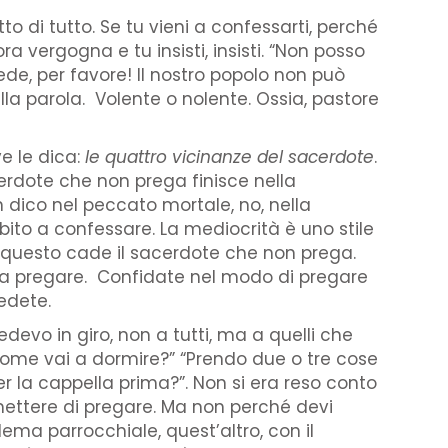
 di tutto. Se tu vieni a confessarti, perché
ra vergogna e tu insisti, insisti. “Non posso
ede, per favore! Il nostro popolo non può
lla parola. Volente o nolente. Ossia, pastore
e le dica:
le quattro vicinanze del sacerdote
.
erdote che non prega finisce nella
n dico nel peccato mortale, no, nella
bito a confessare. La mediocrità è uno stile
 In questo cade il sacerdote che non prega.
 a pregare. Confidate nel modo di pregare
edete.
devo in giro, non a tutti, ma a quelli che
 come vai a dormire?” “Prendo due o tre cose
per la cappella prima?”. Non si era reso conto
mettere di pregare. Ma non perché devi
lema parrocchiale, quest’altro, con il