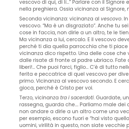
vescovo di qui, di lì...” Parlare con il Sig
nella preghiera. Ossia vicinanza al Signore, 
Seconda vicinanza: vicinanza al
vescovo
. I
vescovo. “Ma è un disgraziato”. Anche tu sei u
cose in faccia, non dirle a un altro, te le t
Ma vicinanza a lui, cercalo. E il vescovo dev
perché ti dia quella parrocchia che ti piace o 
vicinanza dico rispetto. Una delle cose che 
dalle risate di fronte al padre ubriaco. Fat
liberi!... Che puoi farci, figlio... C’è di tutt
ferita e peccatrice di quel vescovo per diver
primo. Vicinanza al vescovo secondo. E cerca
gioca, perché è Cristo per voi.
Terzo, vicinanza
tra i sacerdoti
. Guardate, un
rassegna, guarda che.... Parliamo male dei c
non andare a dirle a un altro come una vecch
per esempio, escono fuori e “hai visto quello, h
uomini, virilità in questo, non siate vecchie