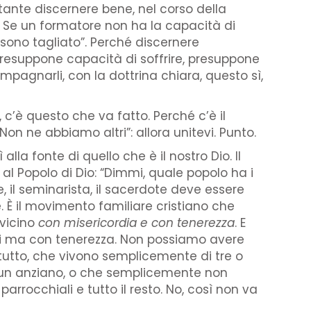
ortante discernere bene, nel corso della
 Se un formatore non ha la capacità di
sono tagliato”. Perché discernere
esuppone capacità di soffrire, presuppone
mpagnarli, con la dottrina chiara, questo sì,
, c’è questo che va fatto. Perché c’è il
n ne abbiamo altri”: allora unitevi. Punto.
lla fonte di quello che è il nostro Dio. Il
e al Popolo di Dio: “Dimmi, quale popolo ha i
e, il seminarista, il sacerdote deve essere
ne. È il movimento familiare cristiano che
 vicino
con misericordia e con tenerezza
. E
osi ma con tenerezza. Non possiamo avere
tutto, che vivono semplicemente di tre o
 un anziano, o che semplicemente non
rocchiali e tutto il resto. No, così non va