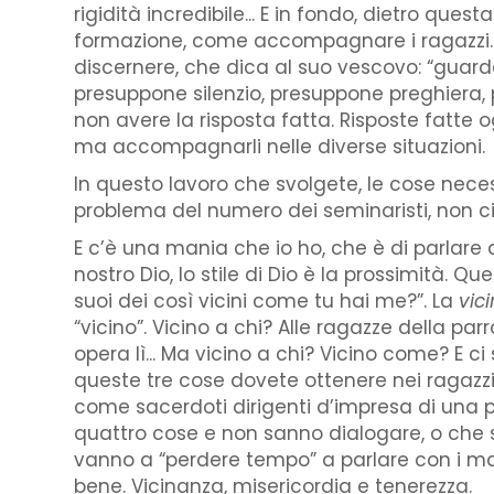
rigidità incredibile... E in fondo, dietro qu
formazione, come accompagnare i ragazzi. 
discernere, che dica al suo vescovo: “guard
presuppone silenzio, presuppone preghiera
non avere la risposta fatta. Risposte fatte 
ma accompagnarli nelle diverse situazioni.
In questo lavoro che svolgete, le cose necessa
problema del numero dei seminaristi, non ci 
E c’è una mania che io ho, che è di parlare 
nostro Dio, lo stile di Dio è la prossimità. Q
suoi dei così vicini come tu hai me?”. La
vic
“vicino”. Vicino a chi? Alle ragazze della par
opera lì... Ma vicino a chi? Vicino come? E c
queste tre cose dovete ottenere nei ragazz
come sacerdoti dirigenti d’impresa di una 
quattro cose e non sanno dialogare, o che
vanno a “perdere tempo” a parlare con i mala
bene. Vicinanza, misericordia e tenerezza.