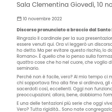
Sala Clementina Giovedì, 10 
10 novembre 2022
Discorso pronunciato a braccio dal Santo 
Ringrazio il cardinale per la sua presentazion
essere venuti qui. Ora vi leggerò un discors
ho detto. Ma per evitare questo rischio, lo d
Romano». È quello che io penso sulla formazi
quattro cose che ho nel cuore, che voglio dir
seminario.
Perché non è facile, vero? Al mio tempo ci me
chi sopportava fino alla fine si ordinava, 
sacerdoti così, eccellenti. Oggi non funziona
preoccupazioni; allora, bene, dobbiamo form
E una delle tentazioni più serie che oggi vi
Vero? Tutta rigidità... Sono nate congregazi