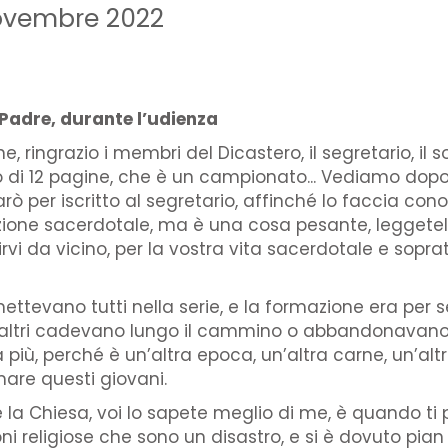
novembre 2022
Padre, durante l’udienza
e, ringrazio i membri del Dicastero, il segretario, il 
o di 12 pagine, che è un campionato... Vediamo dopo 
arò per iscritto al segretario, affinché lo faccia co
one sacerdotale, ma è una cosa pesante, leggetelo co
vi da vicino, per la vostra vita sacerdotale e soprat
ttevano tutti nella serie, e la formazione era per se
gli altri cadevano lungo il cammino o abbandonavan
 più, perché è un’altra epoca, un’altra carne, un’altr
are questi giovani.
ve la Chiesa, voi lo sapete meglio di me, è quando ti
oni religiose che sono un disastro, e si è dovuto pia