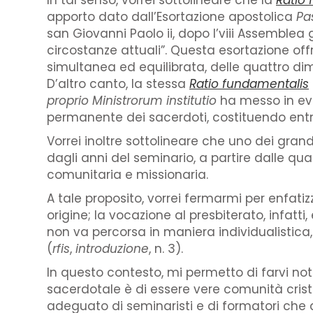
In tal senso, vorrei sottolineare che la
Ratio 
apporto dato dall’Esortazione apostolica
Pa
san Giovanni Paolo ii, dopo l’viii Assemblea
circostanze attuali”. Questa esortazione off
simultanea ed equilibrata, delle quattro dim
D’altro canto, la stessa
Ratio fundamentalis
proprio Ministrorum institutio
ha messo in evi
permanente dei sacerdoti, costituendo ent
Vorrei inoltre sottolineare che uno dei grand
dagli anni del seminario, a partire dalle qu
comunitaria e missionaria.
A tale proposito, vorrei fermarmi per enfa
origine; la vocazione al presbiterato, infatti
non va percorsa in maniera individualistic
(
rfis
,
introduzione
, n. 3).
In questo contesto, mi permetto di farvi no
sacerdotale è di essere vere comunità cris
adeguato di seminaristi e di formatori che 