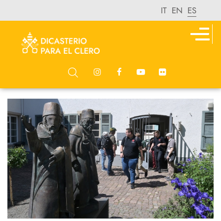
IT
EN
ES