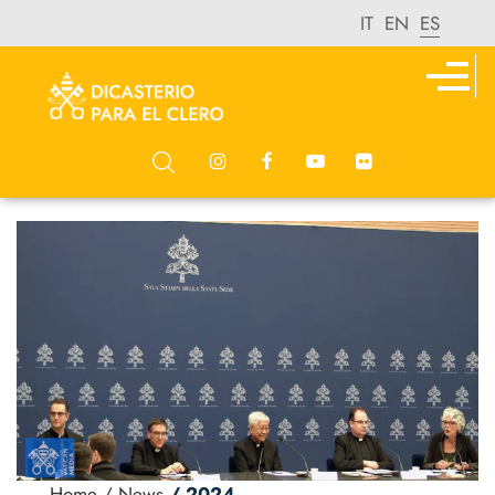
IT
EN
ES
Home
/ News
/ 2024