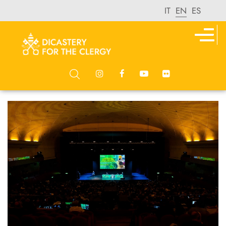
IT
EN
ES