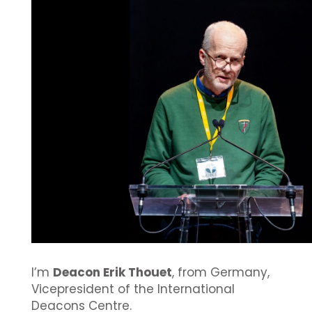
I’m
Deacon Erik Thouet
, from Germany,
Vicepresident of the International
Deacons Centre.