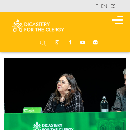
IT
EN
ES