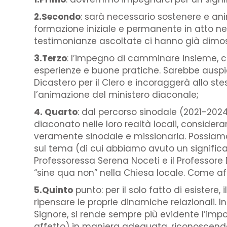
2.Secondo
: sarà necessario sostenere e a
formazione iniziale e permanente in atto nelle
testimonianze ascoltate ci hanno già dimos
3.Terzo
: l’impegno di camminare insieme, 
esperienze e buone pratiche. Sarebbe auspica
Dicastero per il Clero e incoraggerà allo s
l’animazione del ministero diaconale;
4. Quarto
: dal percorso sinodale (2021-2024)
diaconato nelle loro realtà locali, consider
veramente sinodale e missionaria. Possiamo 
sul tema (di cui abbiamo avuto un significati
Professoressa Serena Noceti e il Professore 
“sine qua non” nella Chiesa locale. Come aff
5.Quinto
punto: per il solo fatto di esistere
ripensare le proprie dinamiche relazionali. I
Signore, si rende sempre più evidente l’i
affetto) in maniera adeguata, riconoscendo