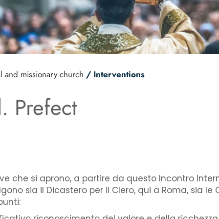
al and missionary church
/ Interventions
. Prefect
e che si aprono, a partire da questo Incontro Inter
ono sia il Dicastero per il Clero, qui a Roma, sia le 
unti:
cativo riconoscimento del valore e della ricchezza d