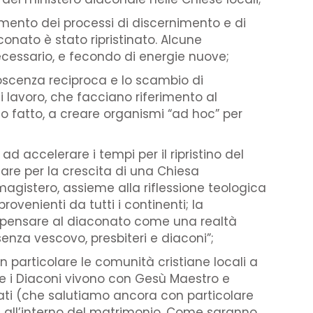
amento dei processi di discernimento e di
onato è stato ripristinato. Alcune
ecessario, e fecondo di energie nuove;
scenza reciproca e lo scambio di
i lavoro, che facciano riferimento al
no fatto, a creare organismi “ad hoc” per
d accelerare i tempi per il ripristino del
tare per la crescita di una Chiesa
agistero, assieme alla riflessione teologica
ovenienti da tutti i continenti; la
no pensare al diaconato come una realtà
senza vescovo, presbiteri e diaconi”;
n particolare le comunità cristiane locali a
he i Diaconi vivono con Gesù Maestro e
ati (che salutiamo ancora con particolare
 all’interno del matrimonio. Come saranno