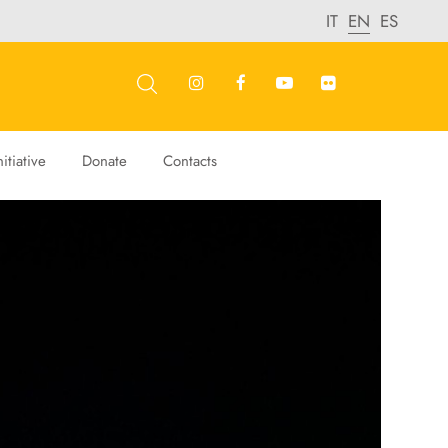
IT
EN
ES
itiative
Donate
Contacts