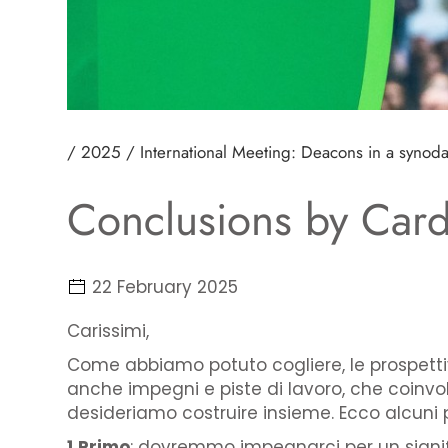
/ 2025
/ International Meeting: Deacons in a synod
Conclusions by Card
22 February 2025
Carissimi,
Come abbiamo potuto cogliere, le prospettiv
anche impegni e piste di lavoro, che coinvolg
desideriamo costruire insieme. Ecco alcuni p
1.Primo
: dovremmo impegnarci per un signifi