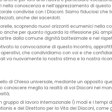
eri nella conoscenza e nell’apprezzamento di questo m
ale condivise con i Diaconi. Siamo fiduciosi che tutto
ttezzati, anche dei sacerdoti.
sorelle, scoprendo nuovi orizzonti ecumenici nella co
to anche per quanto riguarda la riflessione più ampia
rtire dalla comune dignità battesimale e nel rispet
otivato la convocazione di questo Incontro, approfi
assi operativi, che condividiamo con voi e che conf
 quali va nuovamente la nostra stima e la nostra rico
ello di Chiesa universale, mediante un apposito que
o conoscere meglio la realtà di voi Diaconi nel mond
ità;
gruppo di lavoro internazionale (i modi e i tempi d
tionis e del Direttorio per la Vita dei Diaconi, come 