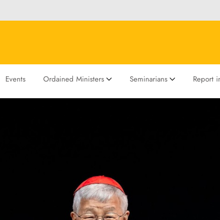
Events
Ordained Ministers
Seminarians
Report in