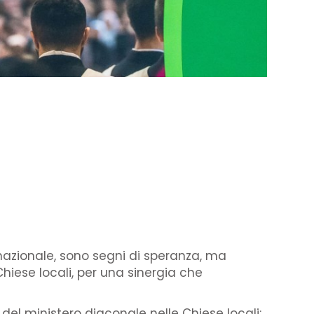
nazionale, sono segni di speranza, ma
Chiese locali, per una sinergia che
el ministero diaconale nelle Chiese locali;