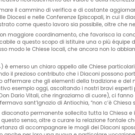
nimare il cammino di verifica e di costante aggiorn
 Diocesi e nelle Conferenze Episcopali, in cui il diac
trato come questo lavoro sia possibile, oltre che n
con maggiore coordinamento, che favorisca la cono
bile a questo scopo di istituire una o più équipe d
tesso modo le Chiese locali, che ancora non lo abbia
 è emerso un chiaro appello alle Chiese particolari a
ando il prezioso contributo che i Diaconi possono por
affermare che gli elementi della tradizione e del m
vo esempio oggi, ascoltando i nostri bravi esperti pr
Don Dario Vitali, che ringraziamo di cuore), ci fan
ermava sant’Ignazio di Antiochia, “non c’è Chiesa 
, il diaconato permanente sollecita tutta la Chiesa e i
n questo senso, oltre a curare la relazione fontale c
mportanza di accompagnare le mogli dei Diaconi spos
 anche per loro una nuova e particolare vocazione